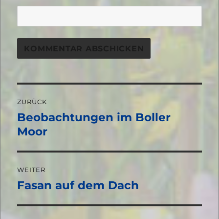
Beitragsnavigation
ZURÜCK
Beobachtungen im Boller
Vorheriger
Beitrag:
Moor
WEITER
Fasan auf dem Dach
Nächster
Beitrag: