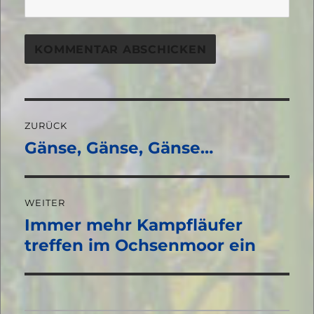
Beitragsnavigation
ZURÜCK
Gänse, Gänse, Gänse…
Vorheriger
Beitrag:
WEITER
Immer mehr Kampfläufer
Nächster
Beitrag:
treffen im Ochsenmoor ein