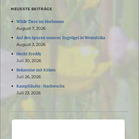
NEUESTE BEITRÄGE
Wilde Tiere im Hochmoor
August 7, 2026
Auf den Spuren unserer Zugvögel in Westafrika
August 3, 2026
Hecht Freddy
Juli 30, 2026
Bekassine mit Küken
Juli 26, 2026
Kampfläufer-Nachwuchs
Juli 23, 2026