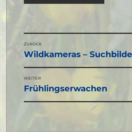
Beitragsnavigation
ZURÜCK
Wildkameras – Suchbilde
Vorheriger
Beitrag:
WEITER
Frühlingserwachen
Nächster
Beitrag: