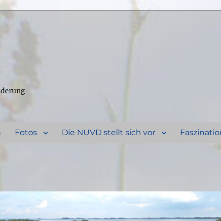
ederung
n
Fotos
Die NUVD stellt sich vor
Faszinatio