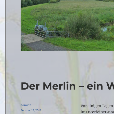
Der Merlin – ein 
Autor
Admin2
Vor einigen Tagen
Veröffentlicht
Februar 19, 2018
im Osterfeiner M