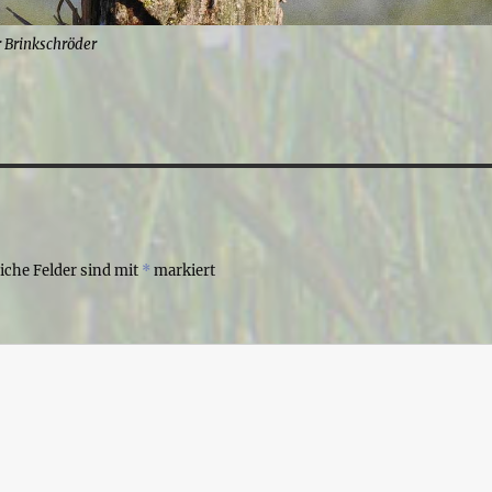
r Brinkschröder
liche Felder sind mit
*
markiert