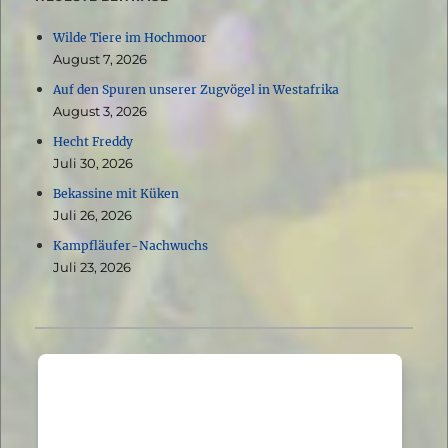
Wilde Tiere im Hochmoor
August 7, 2026
Auf den Spuren unserer Zugvögel in Westafrika
August 3, 2026
Hecht Freddy
Juli 30, 2026
Bekassine mit Küken
Juli 26, 2026
Kampfläufer-Nachwuchs
Juli 23, 2026