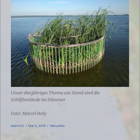
Unser diesjähriges Thema am Stand sind die
Schilfbestände im Dümmer
Foto: Marcel Holy
Autor
Veröffentlicht
Kategorien
Admin2
Mai 5, 2019
Aktuelles
am