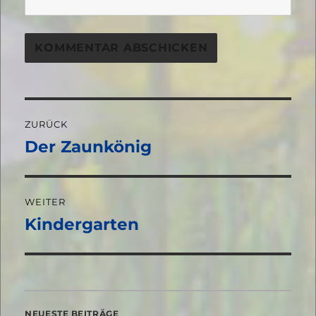
Beitragsnavigation
ZURÜCK
Der Zaunkönig
Vorheriger
Beitrag:
WEITER
Kindergarten
Nächster
Beitrag:
NEUESTE BEITRÄGE