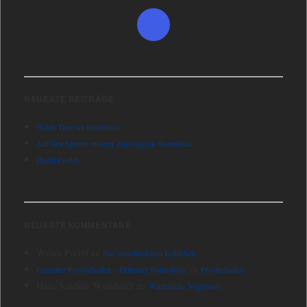
NEUESTE BEITRÄGE
Wilde Tiere im Hochmoor
Auf den Spuren unserer Zugvögel in Westafrika
Hecht Freddy
NEUESTE KOMMENTARE
Walter Pechtl
zu
Die verschiedenen Kehlchen
zu
Extremer Frostschaden – Dümmer Natur-Blog
Frostschaden
Hans-Joachim Winkhardt
zu
Winterliche Vogelwelt