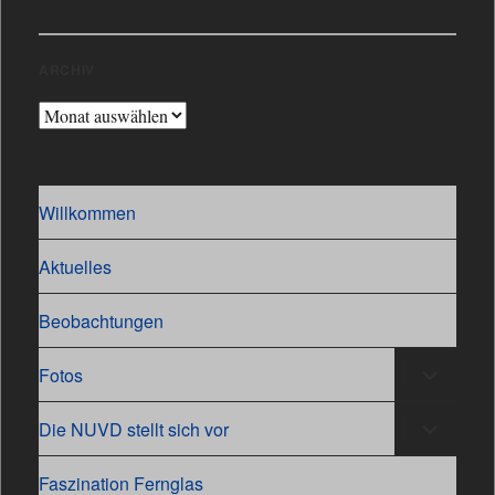
ARCHIV
Archiv
Willkommen
Aktuelles
Beobachtungen
Untermen
Fotos
öffnen
Untermen
Die NUVD stellt sich vor
öffnen
Faszination Fernglas