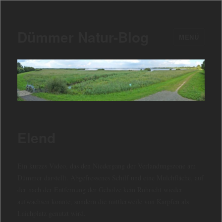
Dümmer Natur-Blog
MENÜ
Elend
Ein kurzes Video, das den Niedergang der Verlandungszone am
Dümmer darstellt. Abgefressenes Schilf und eine Mulchfläche, auf
der nach der Entfernung der Gehölze kein Röhricht wieder
aufwachsen konnte, sondern die mittlerweile von Karpfen als
Laichplatz genutzt wird.