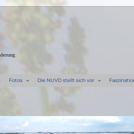
ederung
n
Fotos
Die NUVD stellt sich vor
Faszinatio