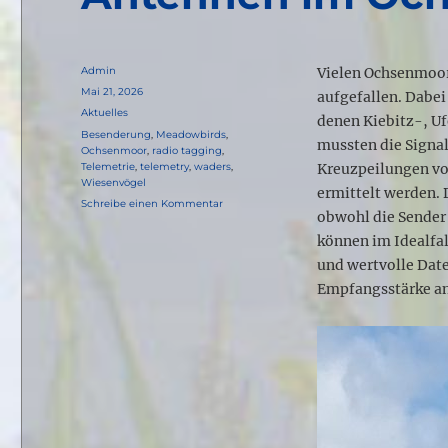
Autor
Admin
Vielen Ochsenmoor-
Veröffentlicht
Mai 21, 2026
aufgefallen. Dabei
am
Kategorien
Aktuelles
denen Kiebitz-, U
Schlagwörter
Besenderung
,
Meadowbirds
,
mussten die Signa
Ochsenmoor
,
radio tagging
,
Telemetrie
,
telemetry
,
waders
,
Kreuzpeilungen vo
Wiesenvögel
ermittelt werden. 
zu
Schreibe einen Kommentar
obwohl die Sender 
Antennen
im
können im Idealfal
Ochsenmoor
und wertvolle Date
Empfangsstärke an