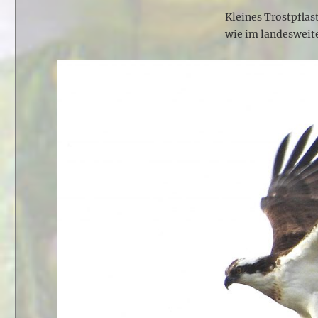
Kleines Trostpflas
wie im landesweit