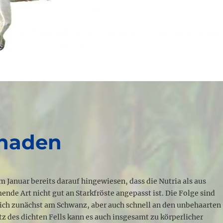
chaden
im Januar bereits darauf hingewiesen, dass die Nutria als aus
de Art nicht gut an Starkfröste angepasst ist. Die Folge sind
sich zunächst am Schwanz, aber auch schnell an den unbehaarten
tz des dichten Fells kann es auch insgesamt zu körperlicher