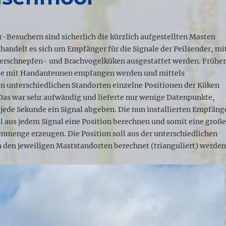
Besuchern sind sicherlich die kürzlich aufgestellten Masten
 handelt es sich um Empfänger für die Signale der Peilsender, mi
ferschnepfen- und Brachvogelküken ausgestattet werden. Frühe
le mit Handantennen empfangen werden und mittels
n unterschiedlichen Standorten einzelne Positionen der Küken
Das war sehr aufwändig und lieferte nur wenige Datenpunkte,
jede Sekunde ein Signal abgeben. Die nun installierten Empfäng
l aus jedem Signal eine Position berechnen und somit eine groß
nmenge erzeugen. Die Position soll aus der unterschiedlichen
 den jeweiligen Maststandorten berechnet (trianguliert) werden