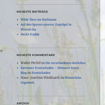
NEUESTE BEITRÄGE
Wilde Tiere im Hochmoor
t
Auf den Spuren unserer Zugvögel in
r
Westafrika
Hecht Freddy
er
NEUESTE KOMMENTARE
e
Walter Pechtl
zu
Die verschiedenen Kehlchen
.
Extremer Frostschaden – Dümmer Natur-
zu
Blog
Frostschaden
Hans-Joachim Winkhardt
zu
Winterliche
Vogelwelt
ARCHIV