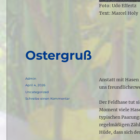
Foto: Udo Effertz
Text: Marcel Holy
Ostergruß
Autor
Admin
Anstatt mit Hasen 
Veröffentlicht
April 4, 2026
uns freundlicherwe
am
Kategorien
Uncategorized
zu
Schreibe einen Kommentar
Der Feldhase tut s
Ostergruß
Moment viele Hase
typischen Paarungs
regelmäßigen Zähl
Hüde, dass sich de