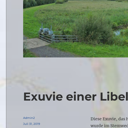
Exuvie einer Libel
Autor
Admin2
Diese Exuvie, das 
Veröffentlicht
Juli 31, 2019
wurde im Stemwede