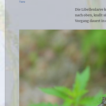
am
Kategorien
Tiere
Die Libellenlarve 
nach oben, krallt s
Vorgang dauert in 