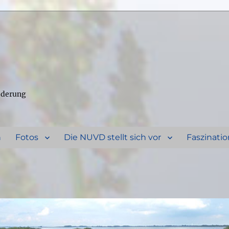
ederung
n
Fotos
Die NUVD stellt sich vor
Faszinatio