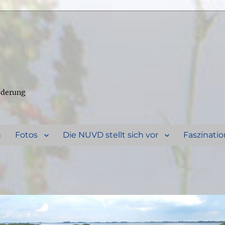
ederung
n
Fotos
Die NUVD stellt sich vor
Faszinatio