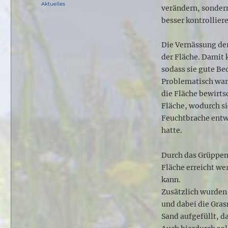
am
Kategorien
Aktuelles
verändern, sonder
besser kontrollier
Die Vernässung der
der Fläche. Damit 
sodass sie gute Be
Problematisch war
die Fläche bewirts
Fläche, wodurch si
Feuchtbrache entwi
hatte.
Durch das Grüppen
Fläche erreicht we
kann.
Zusätzlich wurden 
und dabei die Gras
Sand aufgefüllt, d