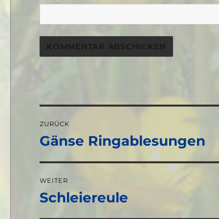
Beitragsnavigation
ZURÜCK
Gänse Ringablesungen
Vorheriger
Beitrag:
WEITER
Schleiereule
Nächster
Beitrag: