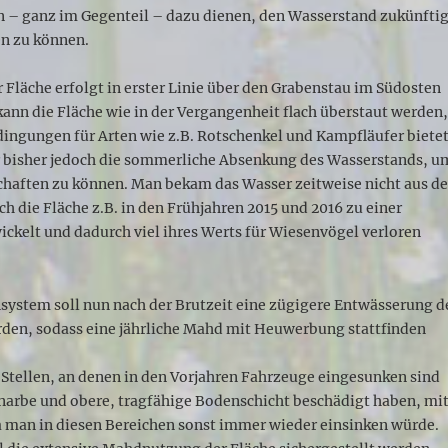
n – ganz im Gegenteil – dazu dienen, den Wasserstand zukünfti
en zu können.
 Fläche erfolgt in erster Linie über den Grabenstau im Südosten
kann die Fläche wie in der Vergangenheit flach überstaut werden
dingungen für Arten wie z.B. Rotschenkel und Kampfläufer bietet
 bisher jedoch die sommerliche Absenkung des Wasserstands, u
chaften zu können. Man bekam das Wasser zeitweise nicht aus de
ch die Fläche z.B. in den Frühjahren 2015 und 2016 zu einer
ckelt und dadurch viel ihres Werts für Wiesenvögel verloren
system soll nun nach der Brutzeit eine zügigere Entwässerung d
rden, sodass eine jährliche Mahd mit Heuwerbung stattfinden
Stellen, an denen in den Vorjahren Fahrzeuge eingesunken sind
narbe und obere, tragfähige Bodenschicht beschädigt haben, mi
a man in diesen Bereichen sonst immer wieder einsinken würde.