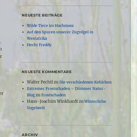
g
NEUESTE BEITRÄGE
Wilde Tiere im Hochmoor
Auf den Spuren unserer Zugvögel in
,
Westafrika
.
Hecht Freddy
m
r
NEUESTE KOMMENTARE
Walter Pechtl
zu
Die verschiedenen Kehlchen
Extremer Frostschaden – Dümmer Natur-
er
zu
Blog
Frostschaden
Hans-Joachim Winkhardt
zu
Winterliche
Vogelwelt
t
ARCHIV