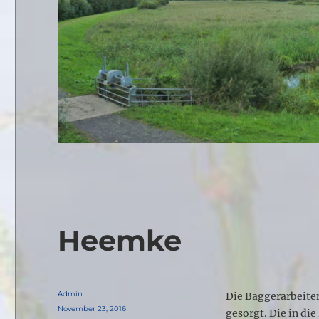
Heemke
Autor
Admin
Die Baggerarbeite
Veröffentlicht
November 23, 2016
gesorgt. Die in di