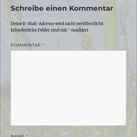
Schreibe einen Kommentar
Deine E-Mail-Adresse wird nicht veröffentlicht.
Erforderliche Felder sind mit
*
markiert
KOMMENTAR
*
NAME
*