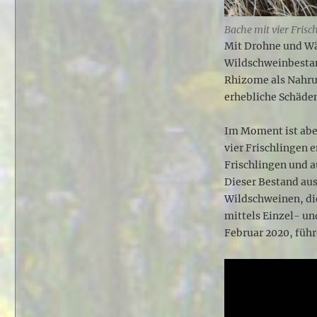
Bache mit vier Frisc
Mit Drohne und W
Wildschweinbestan
Rhizome als Nahrun
erhebliche Schäden
Im Moment ist aber
vier Frischlingen 
Frischlingen und a
Dieser Bestand aus
Wildschweinen, di
mittels Einzel- un
Februar 2020, füh