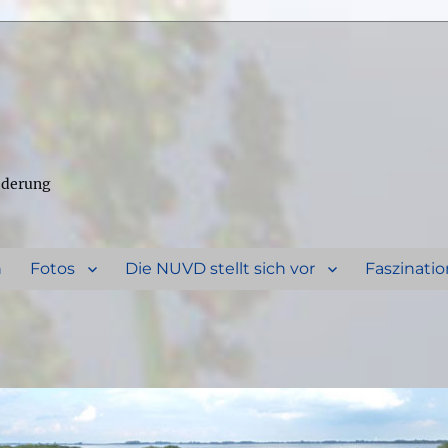
ederung
n
Fotos
Die NUVD stellt sich vor
Faszinatio