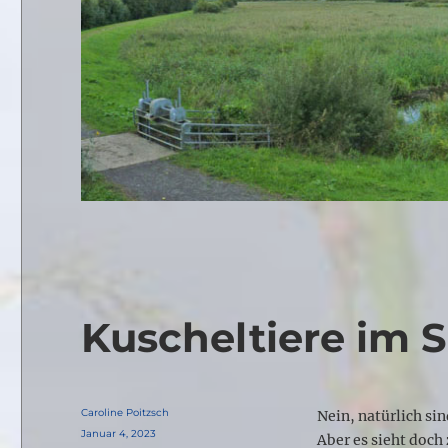
Kuscheltiere im S
Autor
Caroline Poitzsch
Nein, natürlich si
Veröffentlicht
Januar 4, 2023
Aber es sieht doch