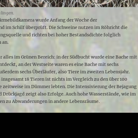
hlingen.
ärmebildkamera wurde Anfang der Woche der
d im Schilf überprüft. Die Schweine nutzen im Röhricht die
gsquelle und richten bei hoher Bestandsdichte folglich
 an.
 alles im Grünen Bereich: in der Südbucht wurde eine Bache mit
entdeckt, an der Westseite waren es eine Bache mit sechs
ußerdem sechs Überläufer, also Tiere im zweiten Lebensjahr.
 insgesamt 18 Tieren ist nichts im Vergleich zu den über 100
e zeitweise im Dümmer lebten. Die Intensivierung der Bejagung
d Drückjagd zeigt also Erfolge. Auch hohe Wasserstände, wie im
ren zu Abwanderungen in andere Lebensräume.