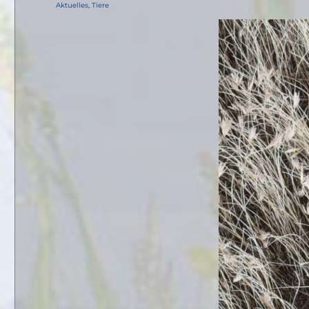
am
Kategorien
Aktuelles
,
Tiere