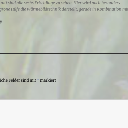
nitt sind alle sechs Frischlinge zu sehen. Hier wird auch besonders
 große Hilfe die Wärmebildtechnik darstellt, gerade in Kombination mi
ly
liche Felder sind mit
*
markiert