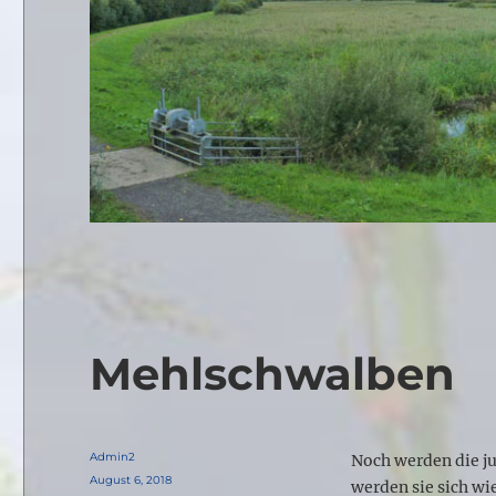
Mehlschwalben
Autor
Admin2
Noch werden die ju
Veröffentlicht
August 6, 2018
werden sie sich wi