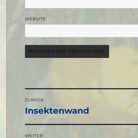
WEBSITE
Beitragsnavigation
ZURÜCK
Insektenwand
Vorheriger
Beitrag:
WEITER