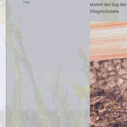
am
Kategorien
Tiere
startet der Zug de
Fliegen lernen.