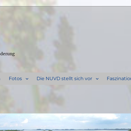
ederung
n
Fotos
Die NUVD stellt sich vor
Faszinatio