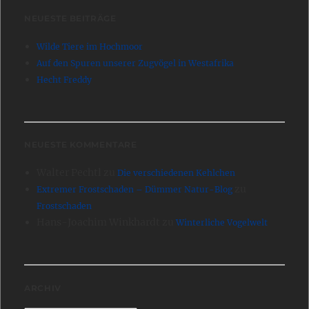
NEUESTE BEITRÄGE
Wilde Tiere im Hochmoor
Auf den Spuren unserer Zugvögel in Westafrika
Hecht Freddy
NEUESTE KOMMENTARE
Walter Pechtl
zu
Die verschiedenen Kehlchen
zu
Extremer Frostschaden – Dümmer Natur-Blog
Frostschaden
Hans-Joachim Winkhardt
zu
Winterliche Vogelwelt
ARCHIV