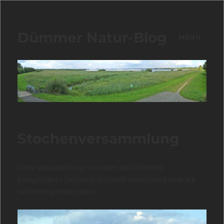
Dümmer Natur-Blog
MENÜ
Stochenversammlung
Diese Ansammlung von über 100 Störchen
fotografierte Dominik Schmedt zwischen Bornbach
und Kreisgrenzgraben.