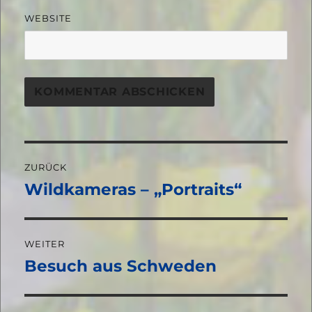
WEBSITE
Beitragsnavigation
ZURÜCK
Wildkameras – „Portraits“
Vorheriger
Beitrag:
WEITER
Besuch aus Schweden
Nächster
Beitrag: