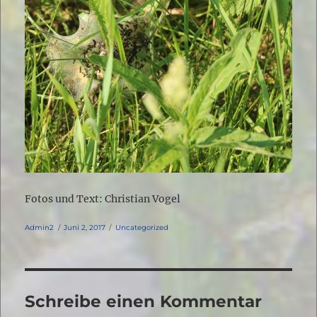
Fotos und Text: Christian Vogel
Autor
Veröffentlicht
Kategorien
Admin2
Juni 2, 2017
Uncategorized
am
Schreibe einen Kommentar