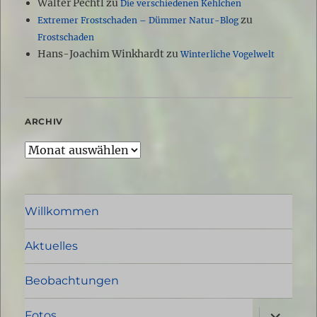
Walter Pechtl
zu
Die verschiedenen Kehlchen
zu
Extremer Frostschaden – Dümmer Natur-Blog
Frostschaden
Hans-Joachim Winkhardt
zu
Winterliche Vogelwelt
ARCHIV
Archiv
Willkommen
Aktuelles
Beobachtungen
Unterme
Fotos