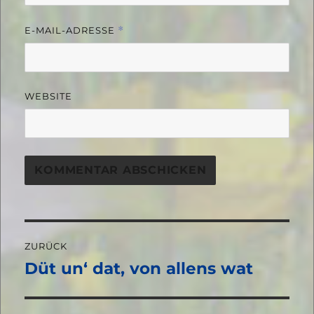
E-MAIL-ADRESSE
*
WEBSITE
Beitragsnavigation
ZURÜCK
Düt un‘ dat, von allens wat
Vorheriger
Beitrag: