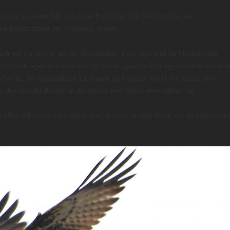
en wir in diesem Jahr mit einem Fischadler. Das Bild dazu hat uns
er Brinkschröder zur Verfügung gestellt.
 nach wie vor schwer mit der Myxomatose. Zwar sieht man im Moment viele
ter auch tagsüber laufen oder bei ihrem typischen Paarungsverhalten und auc
schon da, die regelmäßigen Zählungen im Frühjahr und Herbst zeigen aber
, dass sich der Bestand in den letzten zwei Jahren etwa halbiert hat.
 In Hüde gibt es trotzdem immernoch dreimal so viele Hasen wie im landesweite