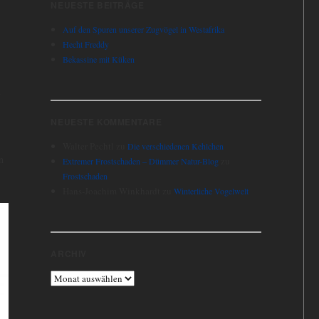
NEUESTE BEITRÄGE
Auf den Spuren unserer Zugvögel in Westafrika
Hecht Freddy
Bekassine mit Küken
h
NEUESTE KOMMENTARE
Walter Pechtl
zu
Die verschiedenen Kehlchen
n
zu
Extremer Frostschaden – Dümmer Natur-Blog
Frostschaden
Hans-Joachim Winkhardt
zu
Winterliche Vogelwelt
ARCHIV
Archiv