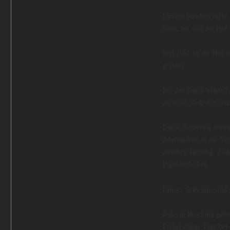
Um ein bisschen mehr ü
kann, hat sich der Hof
Seit 1981 ist der Hof 
geführt.
Bei den Sauen handelt 
aufweist. Gekreuzt wu
Duroc-Schweine stamm
Jahrhunderts in die Ve
ziemlich auffällig. Z
Pigmentflecken.
Duroc- Schweine sind s
Jedes in Brockum gebor
Ferkel einige Tage bei