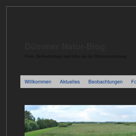
Dümmer Natur-Blog
Fotos, Beobachtungen und Infos aus der Dümmerniederung
Willkommen
Aktuelles
Beobachtungen
F