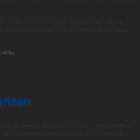
ich sagen dass der Tag des Schweins, am ersten März, eine wunderbare
e Bedeutung der faszinierenden Tiere in der Landwirtschaft und in unseren
ie Müller
anzen
stag fand gemeinsam mit unseren Partnern von der Stiftung Westfälische
e Informationsveranstaltung zum Thema Biogas aus Wildpflanzen statt.