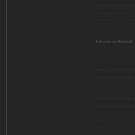
ein Gewicht von etwa 3
Kilometer vom Hof Kor
gebauten Stall ein zweit
Schweine im Maststall.
Im neuen Stall erhalte
sie auf die regulären 
werden. Auf dem Hof l
Ferkel zur Verfügung.
In jedem Stall gibt e
Beschäftigung bieten. 
Problemlösungsfähigkei
Lernfähigkeit. Schwein
während andere eher zu
Außerdem können sie M
ihren Rüssel, mit dem 