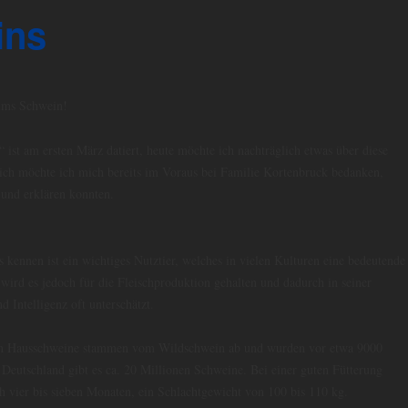
ins
 ums Schwein!
 ist am ersten März datiert, heute möchte ich nachträglich etwas über diese
lich möchte ich mich bereits im Voraus bei Familie Kortenbruck bedanken,
 und erklären konnten.
 kennen ist ein wichtiges Nutztier, welches in vielen Kulturen eine bedeutende
 wird es jedoch für die Fleischproduktion gehalten und dadurch in seiner
 Intelligenz oft unterschätzt.
ten Hausschweine stammen vom Wildschwein ab und wurden vor etwa 9000
n Deutschland gibt es ca. 20 Millionen Schweine. Bei einer guten Fütterung
ch vier bis sieben Monaten, ein Schlachtgewicht von 100 bis 110 kg.