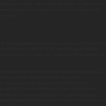
0 Kilogramm erreichen, ziehen sie in den Maststall, der seit 1998 etwa einen
tenbruck entfernt liegt. Inzwischen wurde direkt neben dem damals zuerst
er errichtet.
n die frisch angekommenen Ferkel zunächst zwei Stufen von Ferkelfutter, bevo
landwirtschaftlichen Produkte wie Getreide, Mais und Sojaschrot umgestellt
eben insgesamt etwa 220 Sauen, und es stehen rund 1.200 Aufzuchtplätze für
s schwingende Futterkörbe und regelmäßige Strohduschen, die den Schweinen
Diese Tiere sind sehr intelligent und verfügen über eine hohe
t, ein ausgeprägtes soziales Bewusstsein und eine bemerkenswerte
e zeigen zudem unterschiedliche Charaktere: Einige sind aufgeschlossen,
rückhaltend sind; es gibt sowohl Schlaumeier als auch Desinteressierte.
itgefühl empfinden. Ihre Kommunikation erfolgt durch verschiedene Laute u
sie sich nicht nur am Geruch erkennen, sondern auch ertasten oder gegenseitig