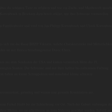
ber die schlauen Tiere zu erfahren und wie ein Zucht- und Mastbetrieb ausseh
 Kortenbruck in Brockum dazu bereit erklärt, mir ihre Schweine vorzustellen.
im Familienbesitz und wird von Jan-Philipp Kortenbruck und Ulrich Kortenbru
es sich um die Rasse BHZP Viktoria, welche Charakterstärke und Mütterlichkei
rden sie mit Iberico beziehungsweise Duroc Ebern.
en aus dem Nordosten der USA und kamen vermutlich Mitte des 19.
reinigten Staaten. Die Schweine sind mit ihrer hellrot bis rotbraunen Färbung
udem haben sie kleine Schlappohren und manchmal kleine schwarze
tressresistent, gutmütig und weisen eine gesunde Konstitution aus.
ene Ferkel bleibt bis zur Schlachtung vor Ort. Nach der Geburt verbringen di
 ihrer Mutter, wo sie schrittweise an feste Nahrung gewöhnt werden. Sobald sie