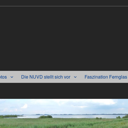
otos
Die NUVD stellt sich vor
Faszination Fernglas