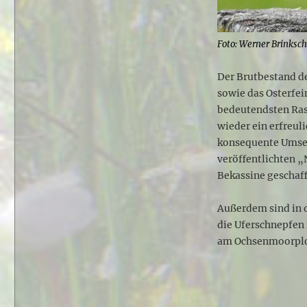
Foto: Werner Brinksch
Der Brutbestand de
sowie das Osterfe
bedeutendsten Rast
wieder ein erfreul
konsequente Umse
veröffentlichten „
Bekassine geschaf
Außerdem sind in 
die Uferschnepfen 
am Ochsenmoorplo