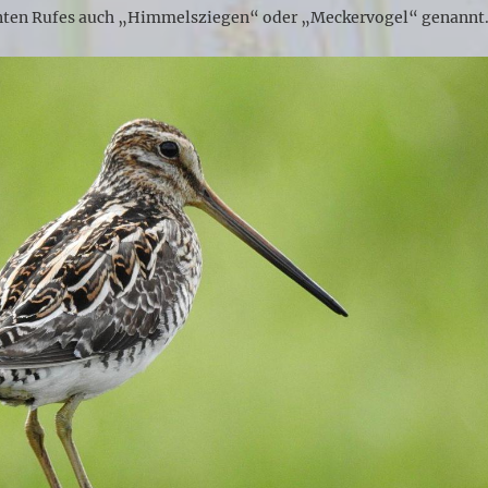
nten Rufes auch „Himmelsziegen“ oder „Meckervogel“ genannt