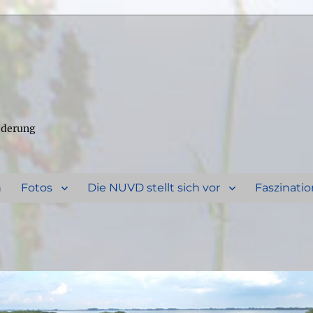
ederung
n
Fotos
Die NUVD stellt sich vor
Faszinatio