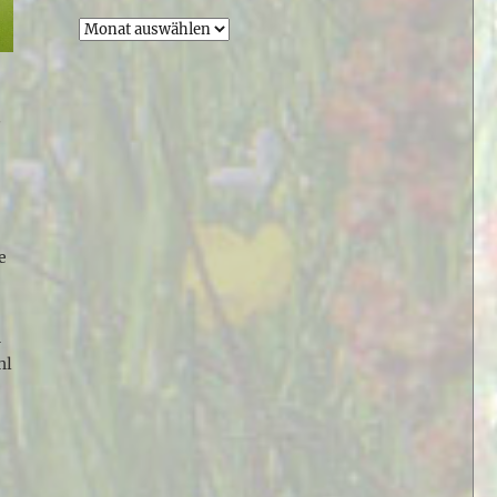
Archiv
r
t
e
e
h
hl