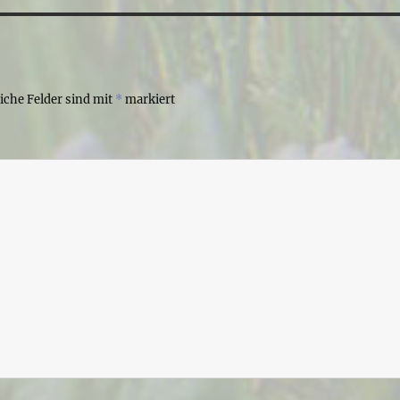
liche Felder sind mit
*
markiert