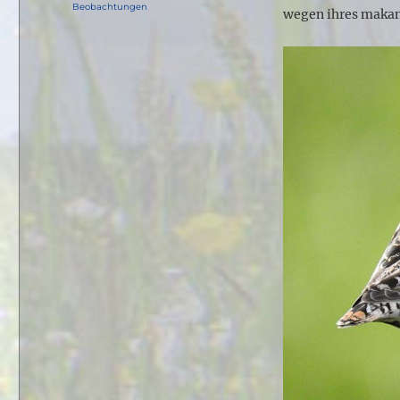
am
Kategorien
Beobachtungen
wegen ihres maka