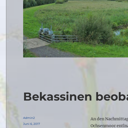
Bekassinen beob
Autor
Admin2
An den Nachmittag
Veröffentlicht
Juni 6, 2017
Ochsenmoor entlna