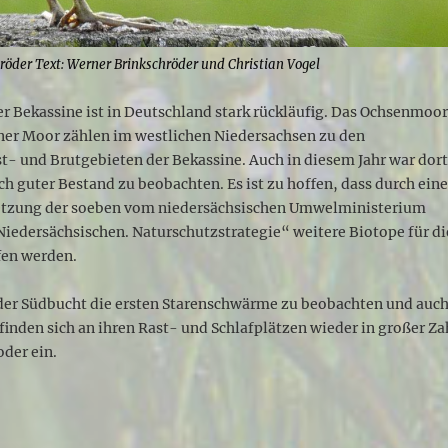
röder Text: Werner Brinkschröder und Christian Vogel
r Bekassine ist in Deutschland stark rückläufig. Das Ochsenmoo
iner Moor zählen im westlichen Niedersachsen zu den
- und Brutgebieten der Bekassine. Auch in diesem Jahr war dor
ich guter Bestand zu beobachten. Es ist zu hoffen, dass durch ein
tzung der soeben vom niedersächsischen Umwelministerium
Niedersächsischen. Naturschutzstrategie“ weitere Biotope für di
fen werden.
der Südbucht die ersten Starenschwärme zu beobachten und auc
finden sich an ihren Rast- und Schlafplätzen wieder in großer Za
der ein.