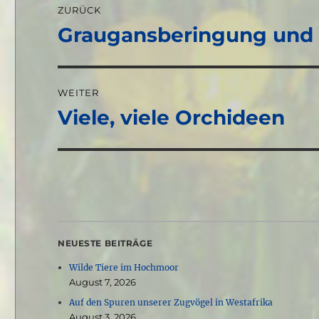
ZURÜCK
Graugansberingung und
Vorheriger
Beitrag:
WEITER
Viele, viele Orchideen
Nächster
Beitrag:
NEUESTE BEITRÄGE
Wilde Tiere im Hochmoor
August 7, 2026
Auf den Spuren unserer Zugvögel in Westafrika
August 3, 2026