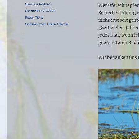
Autor
Caroline Poitzsch
Wer Uferschnepfen 
Veröffentlicht
November 27, 2024
Sicherheit fündig
am
Kategorien
Fotos
,
Tiere
nicht erst seit gest
Schlagwörter
Ochsenmoor
,
Uferschnepfe
„Seit vielen Jahr
jedes Mal, wenn ic
geeigneteren Beob
Wir bedanken uns f