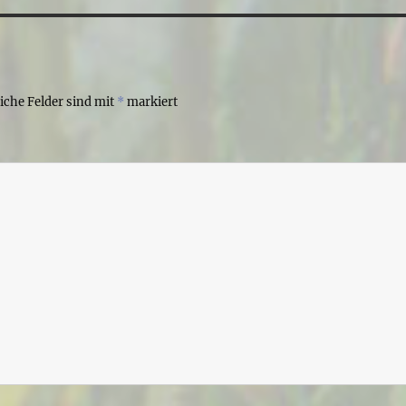
liche Felder sind mit
*
markiert