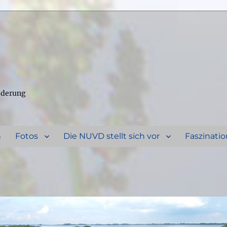
ederung
n
Fotos
Die NUVD stellt sich vor
Faszinatio