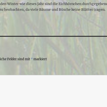
lden Winter wie dieses Jahr sind die Eichhörnchen durchgegehen
 zu beobachten, da viele Bäume und Büsche keine Blätter tragen.
liche Felder sind mit
*
markiert