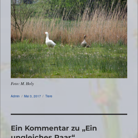
Foto: M. Holy
Autor
Veröffentlicht
Kategorien
Admin
Mai 3, 2017
Tiere
am
Ein Kommentar zu „Ein
ungleiches Paar“