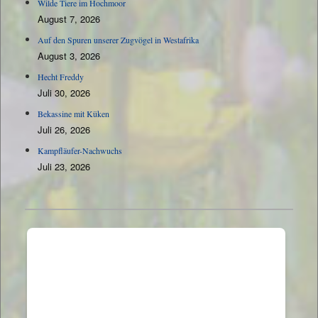
Wilde Tiere im Hochmoor
August 7, 2026
Auf den Spuren unserer Zugvögel in Westafrika
August 3, 2026
Hecht Freddy
Juli 30, 2026
Bekassine mit Küken
Juli 26, 2026
Kampfläufer-Nachwuchs
Juli 23, 2026