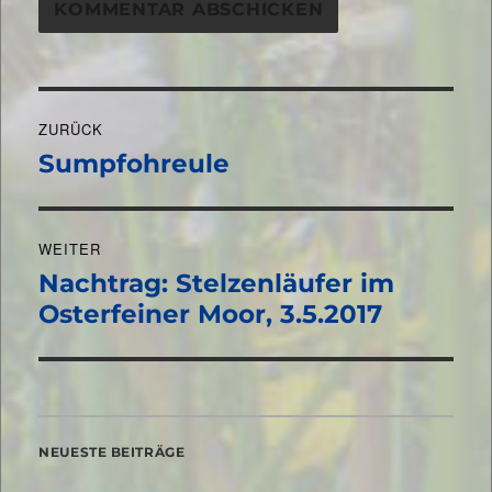
Beitragsnavigation
ZURÜCK
Sumpfohreule
Vorheriger
Beitrag:
WEITER
Nachtrag: Stelzenläufer im
Nächster
Beitrag:
Osterfeiner Moor, 3.5.2017
NEUESTE BEITRÄGE