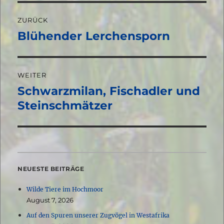
Beitragsnavigation
ZURÜCK
Blühender Lerchensporn
Vorheriger
Beitrag:
WEITER
Schwarzmilan, Fischadler und
Nächster
Beitrag:
Steinschmätzer
NEUESTE BEITRÄGE
Wilde Tiere im Hochmoor
August 7, 2026
Auf den Spuren unserer Zugvögel in Westafrika