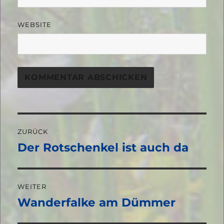
WEBSITE
Beitragsnavigation
ZURÜCK
Der Rotschenkel ist auch da
Vorheriger
Beitrag:
WEITER
Wanderfalke am Dümmer
Nächster
Beitrag: