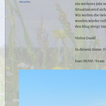
am
Kategorien
Aktuelles
ein weiteres Jahr 
Situation wird sic
Wir wollen die Gel
wurden wieder tol
den Blog steigt im
Vielen Dank!
In diesem Sinne: 
Euer NUVD-Team