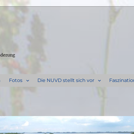
ederung
n
Fotos
Die NUVD stellt sich vor
Faszinatio