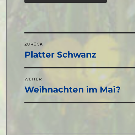
Beitragsnavigation
ZURÜCK
Platter Schwanz
Vorheriger
Beitrag:
WEITER
Weihnachten im Mai?
Nächster
Beitrag: