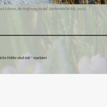
nd Schnee, die Hoffnung ist da! (Archivbild NUVD, 2012)
liche Felder sind mit
*
markiert