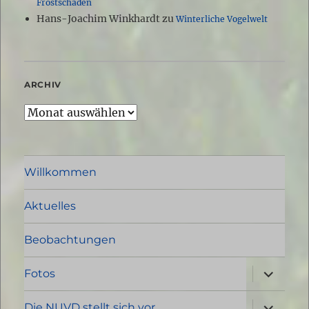
Frostschaden
Hans-Joachim Winkhardt
zu
Winterliche Vogelwelt
ARCHIV
Archiv
Willkommen
Aktuelles
Beobachtungen
Unterme
Fotos
öffnen
Unterme
Die NUVD stellt sich vor