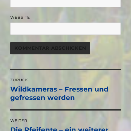
WEBSITE
Beitragsnavigation
ZURÜCK
Wildkameras – Fressen und
Vorheriger
Beitrag:
gefressen werden
WEITER
Die Pfeifente – ein weiterer
Nächster