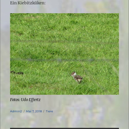
Ein Kiebitzküken:
Fotos: Udo Effertz
Autor
Veröffentlicht
Kategorien
Admin2
Mai 7, 2018
Tiere
am