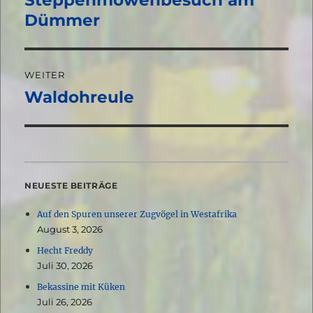
Beitrag:
Dümmer
WEITER
Waldohreule
Nächster
Beitrag:
NEUESTE BEITRÄGE
Auf den Spuren unserer Zugvögel in Westafrika
August 3, 2026
Hecht Freddy
Juli 30, 2026
Bekassine mit Küken
Juli 26, 2026