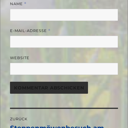
NAME
*
E-MAIL-ADRESSE
*
WEBSITE
Beitragsnavigation
ZURÜCK
Steppenmöwenbesuch am
Vorheriger