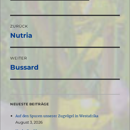
Beitragsnavigation
ZURÜCK
Nutria
Vorheriger
Beitrag:
WEITER
Bussard
Nächster
Beitrag:
NEUESTE BEITRÄGE
Auf den Spuren unserer Zugvögel in Westafrika
August 3, 2026