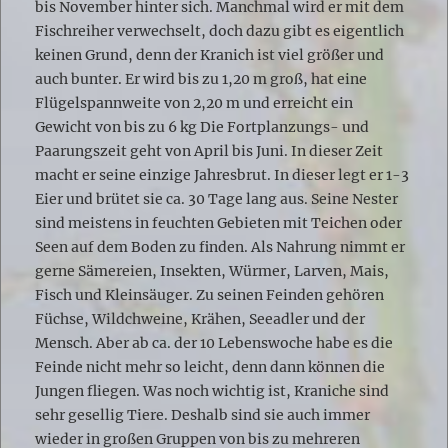
bis November hinter sich. Manchmal wird er mit dem
Fischreiher verwechselt, doch dazu gibt es eigentlich
keinen Grund, denn der Kranich ist viel größer und
auch bunter. Er wird bis zu 1,20 m groß, hat eine
Flügelspannweite von 2,20 m und erreicht ein
Gewicht von bis zu 6 kg Die Fortplanzungs- und
Paarungszeit geht von April bis Juni. In dieser Zeit
macht er seine einzige Jahresbrut. In dieser legt er 1-3
Eier und brütet sie ca. 30 Tage lang aus. Seine Nester
sind meistens in feuchten Gebieten mit Teichen oder
Seen auf dem Boden zu finden. Als Nahrung nimmt er
gerne Sämereien, Insekten, Würmer, Larven, Mais,
Fisch und Kleinsäuger. Zu seinen Feinden gehören
Füchse, Wildchweine, Krähen, Seeadler und der
Mensch. Aber ab ca. der 10 Lebenswoche habe es die
Feinde nicht mehr so leicht, denn dann können die
Jungen fliegen. Was noch wichtig ist, Kraniche sind
sehr gesellig Tiere. Deshalb sind sie auch immer
wieder in großen Gruppen von bis zu mehreren