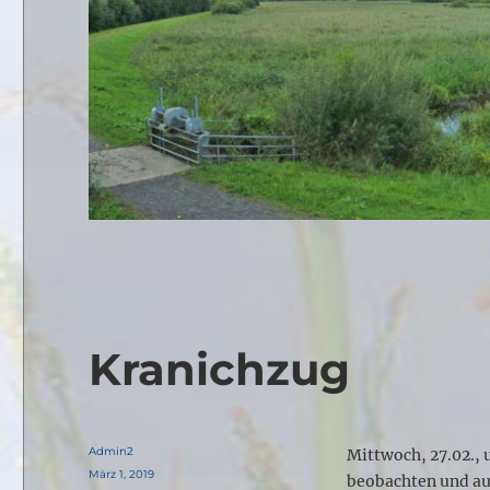
Kranichzug
Autor
Admin2
Mittwoch, 27.02., 
Veröffentlicht
März 1, 2019
beobachten und auc