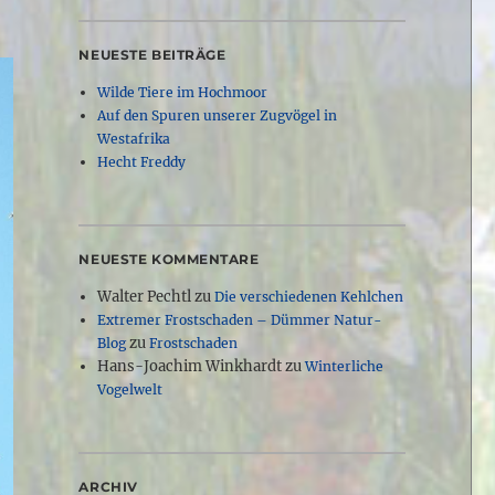
NEUESTE BEITRÄGE
Wilde Tiere im Hochmoor
Auf den Spuren unserer Zugvögel in
Westafrika
Hecht Freddy
NEUESTE KOMMENTARE
Walter Pechtl
zu
Die verschiedenen Kehlchen
Extremer Frostschaden – Dümmer Natur-
zu
Blog
Frostschaden
Hans-Joachim Winkhardt
zu
Winterliche
Vogelwelt
ARCHIV