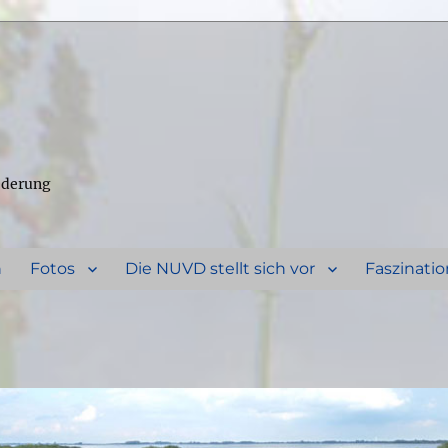
ederung
n
Fotos
Die NUVD stellt sich vor
Faszinatio