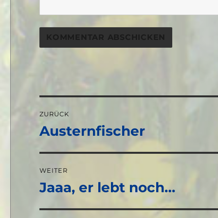
Beitragsnavigation
ZURÜCK
Austernfischer
Vorheriger
Beitrag:
WEITER
Jaaa, er lebt noch…
Nächster
Beitrag: