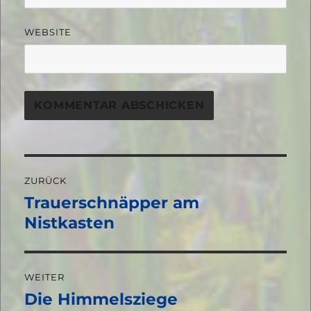
WEBSITE
Beitragsnavigation
ZURÜCK
Trauerschnäpper am
Vorheriger
Beitrag:
Nistkasten
WEITER
Die Himmelsziege
Nächster