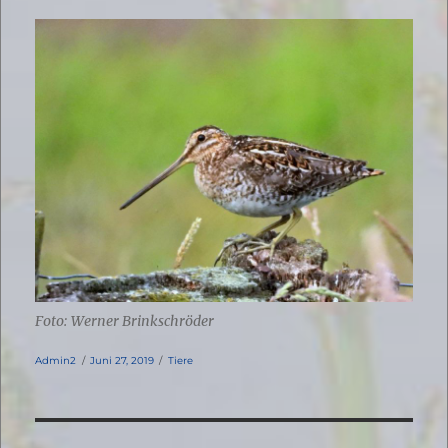
Foto: Werner Brinkschröder
Autor
Veröffentlicht
Kategorien
Admin2
Juni 27, 2019
Tiere
am