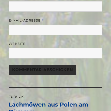
E-MAIL-ADRESSE
*
WEBSITE
Beitragsnavigation
ZURÜCK
Lachmöwen aus Polen am
Vorheriger
Beitrag: