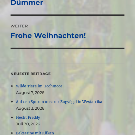
Beitrag:
Dümmer
WEITER
Frohe Weihnachten!
Nächster
Beitrag:
NEUESTE BEITRÄGE
Wilde Tiere im Hochmoor
August 7, 2026
Auf den Spuren unserer Zugvögel in Westafrika
August 3, 2026
Hecht Freddy
Juli 30, 2026
Bekassine mit Küken