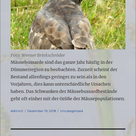
Foto: Werner Brinkschröder
Mäusebussarde sind das ganze Jahr häufig in der
Dümmerregion zu beobachten. Zurzeit scheint der
Bestand allerdings geringer zu sein als in den
Vorjahren, dies kann unterschiedliche Ursachen
haben. Das Schwanken der Mäusebussardbestände
geht oft einher mit der Größe der Mäusepopulationen.
Autor
Veröffentlicht
Kategorien
Admin2
Dezember 19, 2018
Uncategorized
am