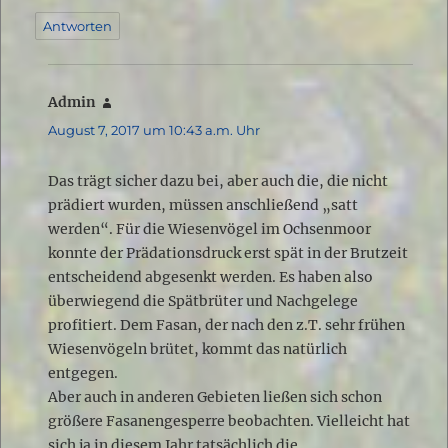
Antworten
Admin
sagt:
August 7, 2017 um 10:43 a.m. Uhr
Das trägt sicher dazu bei, aber auch die, die nicht
prädiert wurden, müssen anschließend „satt
werden“. Für die Wiesenvögel im Ochsenmoor
konnte der Prädationsdruck erst spät in der Brutzeit
entscheidend abgesenkt werden. Es haben also
überwiegend die Spätbrüter und Nachgelege
profitiert. Dem Fasan, der nach den z.T. sehr frühen
Wiesenvögeln brütet, kommt das natürlich
entgegen.
Aber auch in anderen Gebieten ließen sich schon
größere Fasanengesperre beobachten. Vielleicht hat
sich ja in diesem Jahr tatsächlich die