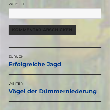
WEBSITE
Beitragsnavigation
ZURÜCK
Erfolgreiche Jagd
Vorheriger
Beitrag:
WEITER
Vögel der Dümmerniederung
Nächster
Beitrag: