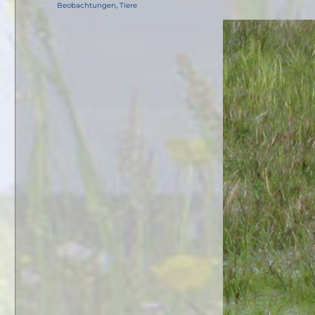
am
Kategorien
Beobachtungen
,
Tiere