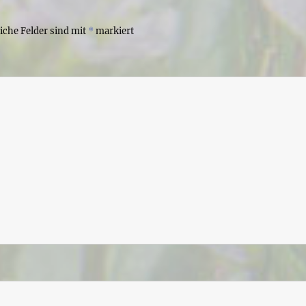
liche Felder sind mit
*
markiert