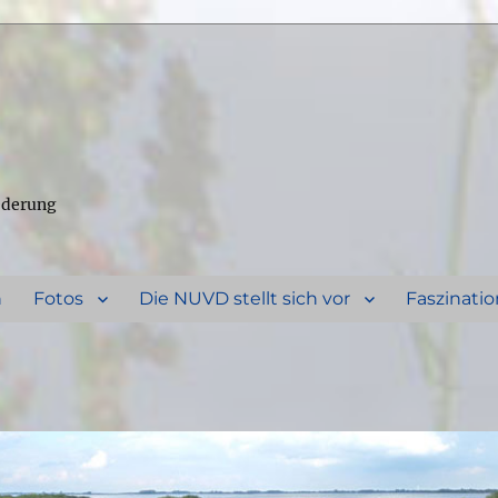
ederung
n
Fotos
Die NUVD stellt sich vor
Faszinatio