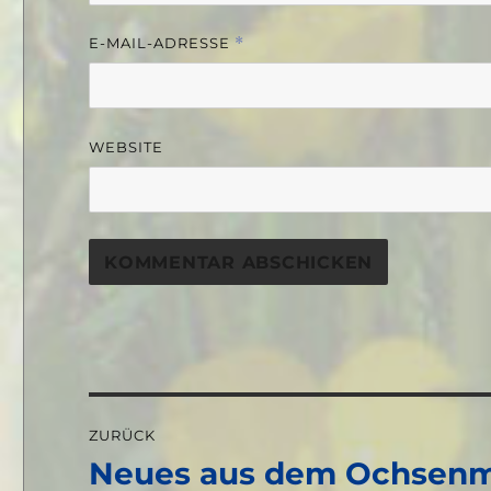
E-MAIL-ADRESSE
*
WEBSITE
Beitragsnavigation
ZURÜCK
Neues aus dem Ochsen
Vorheriger