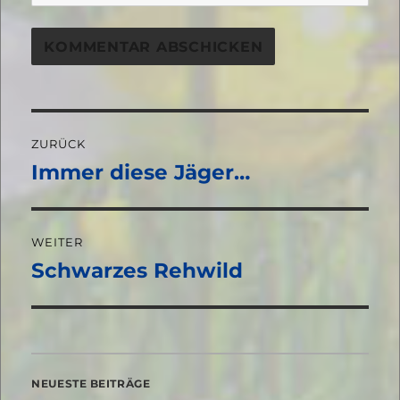
Beitragsnavigation
ZURÜCK
Immer diese Jäger…
Vorheriger
Beitrag:
WEITER
Schwarzes Rehwild
Nächster
Beitrag:
NEUESTE BEITRÄGE