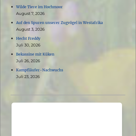
Wilde Tiere im Hochmoor
August 7, 2026
Auf den Spuren unserer Zugvögel in Westafrika
August 3, 2026
Hecht Freddy
Juli 30, 2026
Bekassine mit Küken
Juli 26, 2026
Kampfläufer-Nachwuchs
Juli 23, 2026