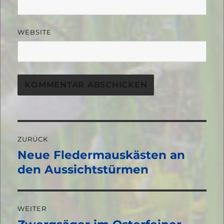
WEBSITE
Beitragsnavigation
ZURÜCK
Neue Fledermauskästen an
Vorheriger
Beitrag:
den Aussichtstürmen
WEITER
Nächster