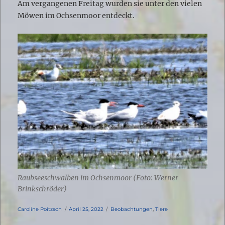
Am vergangenen Freitag wurden sie unter den vielen
Möwen im Ochsenmoor entdeckt.
Raubseeschwalben im Ochsenmoor (Foto: Werner
Brinkschröder)
Autor
Veröffentlicht
Kategorien
Caroline Poitzsch
April 25, 2022
Beobachtungen
,
Tiere
am