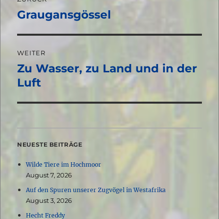
Graugansgössel
Vorheriger
Beitrag:
WEITER
Zu Wasser, zu Land und in der
Nächster
Beitrag:
Luft
NEUESTE BEITRÄGE
Wilde Tiere im Hochmoor
August 7, 2026
Auf den Spuren unserer Zugvögel in Westafrika
August 3, 2026
Hecht Freddy