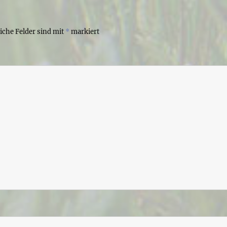
liche Felder sind mit
*
markiert