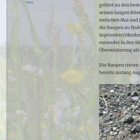
am
Kategorien
Tiere
gehört zu den best
seinen langen Rüss
zwischen Mai und J
die Raupen zu fin
September/Oktobe
entweder in den S
Überwinterung als 
Die Raupen treten 
bereits Anfang Au