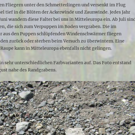
en Fliegern unter den Schmetterlingen und versenkt im Flug
el tief in die Blüten der Ackerwinde und Zaunwinde. Jedes Jahr
uni wandern diese Falter bei uns in Mitteleuropa ein. Ab Juli sin
den, die sich zum Verpuppen im Boden vergraben. Die im
r aus den Puppen schlüpfenden Windenschwärmer fliegen
üden zurück oder sterben beim Versuch zu überwintern. Eine
Raupe kann in Mitteleuropa ebenfalls nicht gelingen.
in sehr unterschiedlichen Farbvarianten auf. Das Foto entstand
gust nahe des Randgrabens.