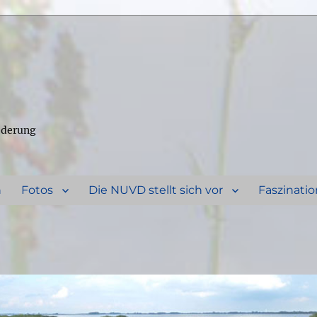
ederung
n
Fotos
Die NUVD stellt sich vor
Faszinatio