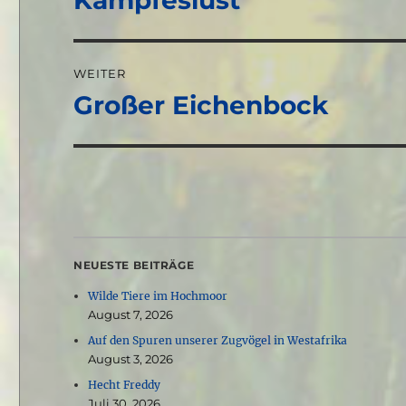
Kampfeslust
Beitrag:
WEITER
Großer Eichenbock
Nächster
Beitrag:
NEUESTE BEITRÄGE
Wilde Tiere im Hochmoor
August 7, 2026
Auf den Spuren unserer Zugvögel in Westafrika
August 3, 2026
Hecht Freddy
Juli 30, 2026