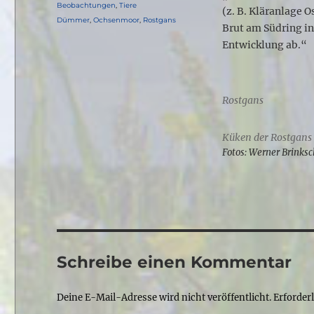
am
Kategorien
Beobachtungen
,
Tiere
(z. B. Kläranlage O
Schlagwörter
Dümmer
,
Ochsenmoor
,
Rostgans
Brut am Südring in
Entwicklung ab.“
Rostgans
Küken der Rostgans
Fotos: Werner Brinks
Schreibe einen Kommentar
Deine E-Mail-Adresse wird nicht veröffentlicht.
Erforder