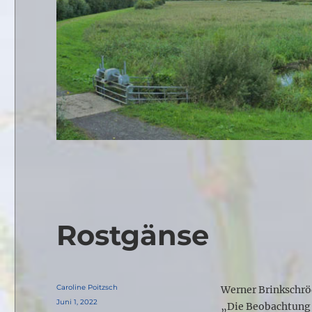
Rostgänse
Autor
Caroline Poitzsch
Werner Brinkschrö
Veröffentlicht
Juni 1, 2022
„Die Beobachtung 