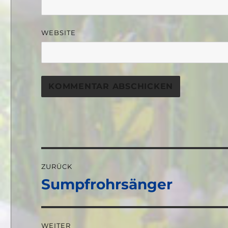
WEBSITE
Beitragsnavigation
ZURÜCK
Sumpfrohrsänger
Vorheriger
Beitrag:
WEITER