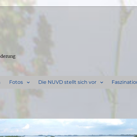
ederung
n
Fotos
Die NUVD stellt sich vor
Faszinatio