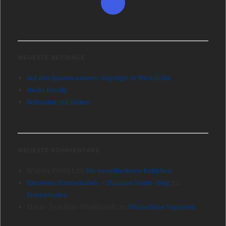
NEUESTE BEITRÄGE
Auf den Spuren unserer Zugvögel in Westafrika
Hecht Freddy
Bekassine mit Küken
NEUESTE KOMMENTARE
Walter Pechtl
zu
Die verschiedenen Kehlchen
zu
Extremer Frostschaden – Dümmer Natur-Blog
Frostschaden
Hans-Joachim Winkhardt
zu
Winterliche Vogelwelt