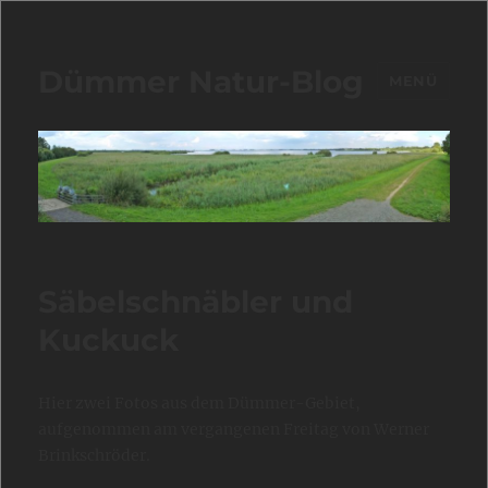
Dümmer Natur-Blog
MENÜ
Säbelschnäbler und
Kuckuck
Hier zwei Fotos aus dem Dümmer-Gebiet,
aufgenommen am vergangenen Freitag von Werner
Brinkschröder.