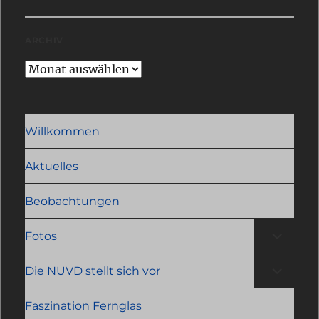
ARCHIV
Archiv
Willkommen
Aktuelles
Beobachtungen
Unterme
Fotos
öffnen
Unterme
Die NUVD stellt sich vor
öffnen
Faszination Fernglas