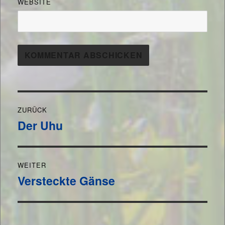
WEBSITE
Beitragsnavigation
ZURÜCK
Der Uhu
Vorheriger
Beitrag:
WEITER
Versteckte Gänse
Nächster
Beitrag: