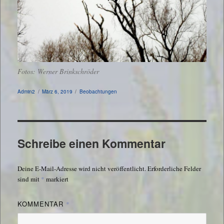
Fotos: Werner Brinkschröder
Autor
Veröffentlicht
Kategorien
Admin2
März 6, 2019
Beobachtungen
am
Schreibe einen Kommentar
Deine E-Mail-Adresse wird nicht veröffentlicht.
Erforderliche Felder
sind mit
*
markiert
KOMMENTAR
*