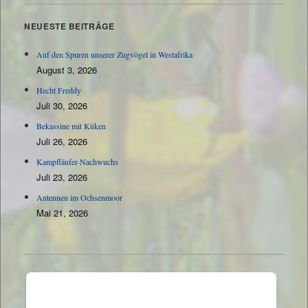
NEUESTE BEITRÄGE
Auf den Spuren unserer Zugvögel in Westafrika
August 3, 2026
Hecht Freddy
Juli 30, 2026
Bekassine mit Küken
Juli 26, 2026
Kampfläufer-Nachwuchs
Juli 23, 2026
Antennen im Ochsenmoor
Mai 21, 2026