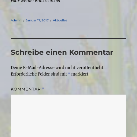
Foto: Werner Brinkschröder
Autor
Veröffentlicht
Kategorien
Admin
Januar 17, 2017
Aktuelles
am
Schreibe einen Kommentar
Deine E-Mail-Adresse wird nicht veröffentlicht.
Erforderliche Felder sind mit
*
markiert
KOMMENTAR
*