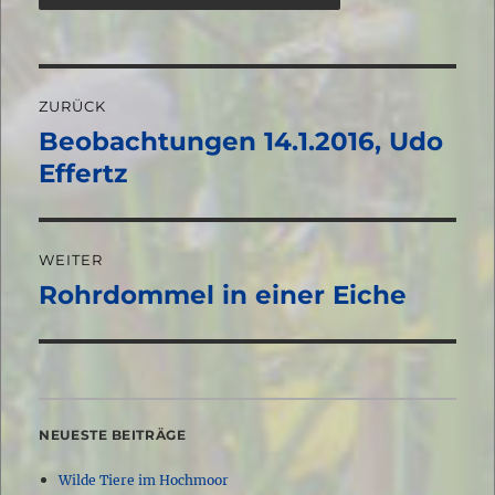
Beitragsnavigation
ZURÜCK
Beobachtungen 14.1.2016, Udo
Vorheriger
Beitrag:
Effertz
WEITER
Rohrdommel in einer Eiche
Nächster
Beitrag:
NEUESTE BEITRÄGE
Wilde Tiere im Hochmoor