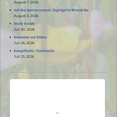
August 7, 2026
Auf den Spuren unserer Zugvögel in Westafrika
August 3, 2026
Hecht Freddy
Juli 30, 2026
Bekassine mit Küken
Juli 26, 2026
Kampfläufer-Nachwuchs
Juli 23, 2026