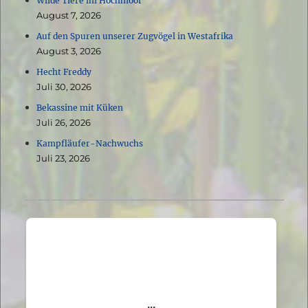
Wilde Tiere im Hochmoor
August 7, 2026
Auf den Spuren unserer Zugvögel in Westafrika
August 3, 2026
Hecht Freddy
Juli 30, 2026
Bekassine mit Küken
Juli 26, 2026
Kampfläufer-Nachwuchs
Juli 23, 2026