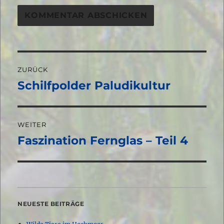
Beitragsnavigation
ZURÜCK
Schilfpolder Paludikultur
Vorheriger
Beitrag:
WEITER
Faszination Fernglas – Teil 4
Nächster
Beitrag:
NEUESTE BEITRÄGE