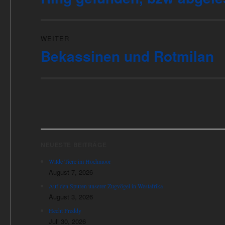
Beitrag:
WEITER
Bekassinen und Rotmilan
Nächster
Beitrag:
NEUESTE BEITRÄGE
Wilde Tiere im Hochmoor
August 7, 2026
Auf den Spuren unserer Zugvögel in Westafrika
August 3, 2026
Hecht Freddy
Juli 30, 2026