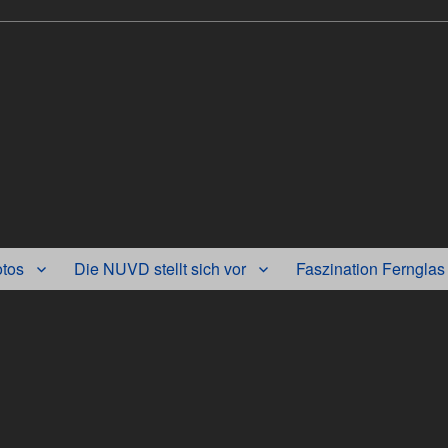
otos
Die NUVD stellt sich vor
Faszination Fernglas