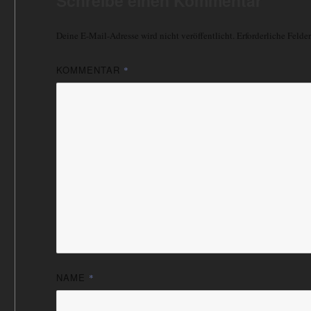
Schreibe einen Kommentar
Deine E-Mail-Adresse wird nicht veröffentlicht.
Erforderliche Felde
KOMMENTAR
*
NAME
*