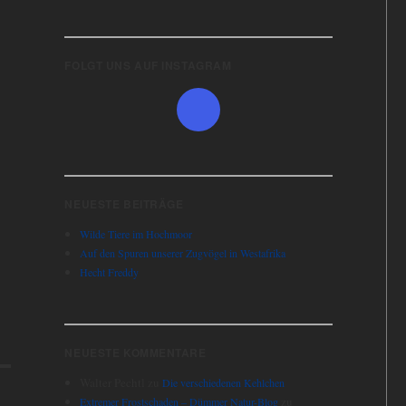
FOLGT UNS AUF INSTAGRAM
NEUESTE BEITRÄGE
Wilde Tiere im Hochmoor
Auf den Spuren unserer Zugvögel in Westafrika
Hecht Freddy
NEUESTE KOMMENTARE
Walter Pechtl
zu
Die verschiedenen Kehlchen
zu
Extremer Frostschaden – Dümmer Natur-Blog