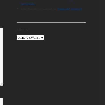
Frostschaden
Hans-Joachim Winkhardt
zu
Winterliche Vogelwelt
ARCHIV
Archiv