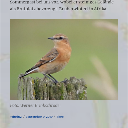
Sommergast bei uns vor, wobei er steiniges Gelände
als Brutplatz bevorzugt. Er überwintert in Afrika.
Foto: Werner Brinkschröder
Autor
Veröffentlicht
Kategorien
Admin2
September 9, 2019
Tiere
am