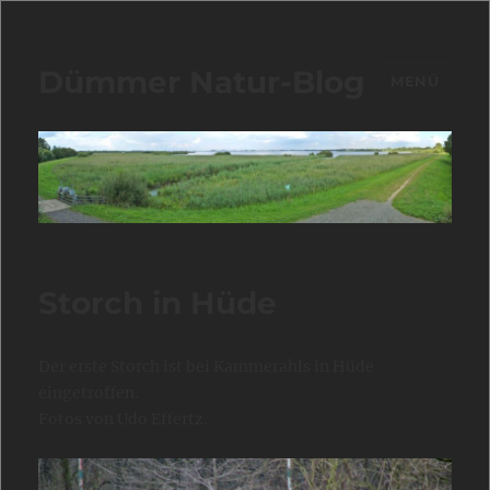
Dümmer Natur-Blog
MENÜ
Storch in Hüde
Der erste Storch ist bei Kammerahls in Hüde
eingetroffen.
Fotos von Udo Effertz.