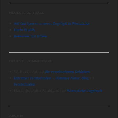
NEUESTE BEITRÄGE
Auf den Spuren unserer Zugvögel in Westafrika
Hecht Freddy
Bekassine mit Küken
NEUESTE KOMMENTARE
Walter Pechtl
zu
Die verschiedenen Kehlchen
zu
Extremer Frostschaden – Dümmer Natur-Blog
Frostschaden
Hans-Joachim Winkhardt
zu
Winterliche Vogelwelt
ARCHIV