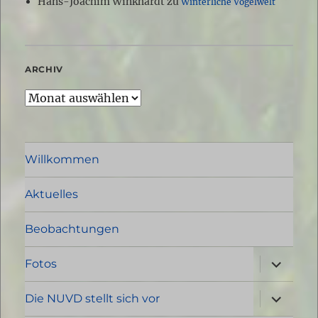
Hans-Joachim Winkhardt
zu
Winterliche Vogelwelt
ARCHIV
Archiv
Willkommen
Aktuelles
Beobachtungen
Unterme
Fotos
öffnen
Unterme
Die NUVD stellt sich vor
öffnen