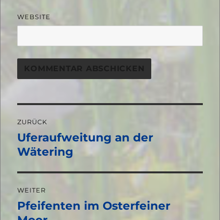
WEBSITE
Beitragsnavigation
ZURÜCK
Uferaufweitung an der
Vorheriger
Beitrag:
Wätering
WEITER
Pfeifenten im Osterfeiner
Nächster
Beitrag: