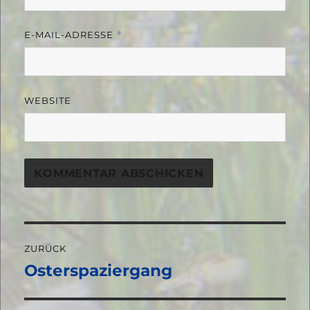
E-MAIL-ADRESSE
*
WEBSITE
Beitragsnavigation
ZURÜCK
Osterspaziergang
Vorheriger
Beitrag: