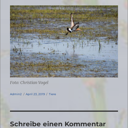
Foto: Christian Vogel
Autor
Veröffentlicht
Kategorien
Admin2
April 23, 2019
Tiere
am
Schreibe einen Kommentar