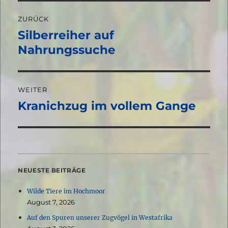
Beitragsnavigation
ZURÜCK
Silberreiher auf
Vorheriger
Beitrag:
Nahrungssuche
WEITER
Kranichzug im vollem Gange
Nächster
Beitrag:
NEUESTE BEITRÄGE
Wilde Tiere im Hochmoor
August 7, 2026
Auf den Spuren unserer Zugvögel in Westafrika