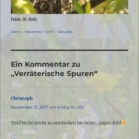
Fotos: M. Holy
Autor
Veröffentlicht
Kategorien
Admin
November 7, 2017
Aktuelles
am
Ein Kommentar zu
„Verräterische Spuren“
Christoph
sagt:
November 13, 2017 um 6:48 p.m. Uhr
Toll!Nicht leicht zu entdecken im Geäst…super Bild