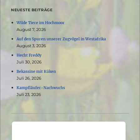
NEUESTE BEITRÄGE
Wilde Tiere im Hochmoor
August 7, 2026
Auf den Spuren unserer Zugvögel in Westafrika
August 3, 2026
Hecht Freddy
Juli 30, 2026
Bekassine mit Küken
Juli 26, 2026
Kampfläufer-Nachwuchs
Juli 23, 2026