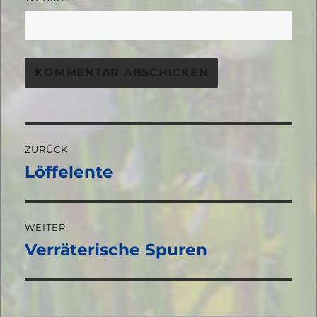
Beitragsnavigation
ZURÜCK
Löffelente
Vorheriger
Beitrag:
WEITER
Verräterische Spuren
Nächster
Beitrag: