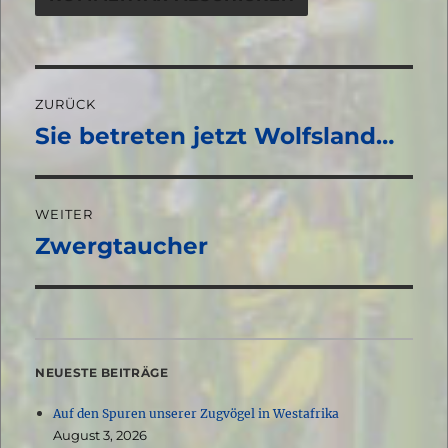
Beitragsnavigation
ZURÜCK
Sie betreten jetzt Wolfsland…
Vorheriger
Beitrag:
WEITER
Zwergtaucher
Nächster
Beitrag:
NEUESTE BEITRÄGE
Auf den Spuren unserer Zugvögel in Westafrika
August 3, 2026