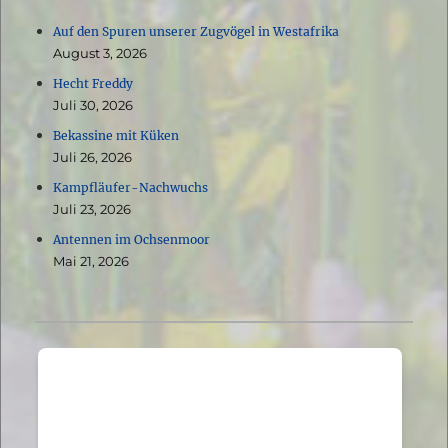
Auf den Spuren unserer Zugvögel in Westafrika
August 3, 2026
Hecht Freddy
Juli 30, 2026
Bekassine mit Küken
Juli 26, 2026
Kampfläufer-Nachwuchs
Juli 23, 2026
Antennen im Ochsenmoor
Mai 21, 2026