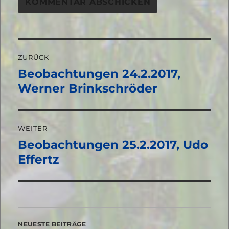
Beitragsnavigation
ZURÜCK
Beobachtungen 24.2.2017,
Vorheriger
Beitrag:
Werner Brinkschröder
WEITER
Beobachtungen 25.2.2017, Udo
Nächster
Beitrag:
Effertz
NEUESTE BEITRÄGE