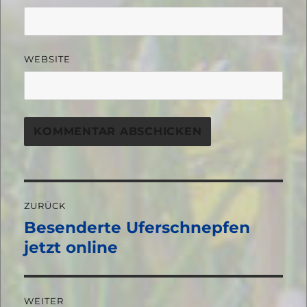
WEBSITE
Beitragsnavigation
ZURÜCK
Besenderte Uferschnepfen
Vorheriger
Beitrag:
jetzt online
WEITER