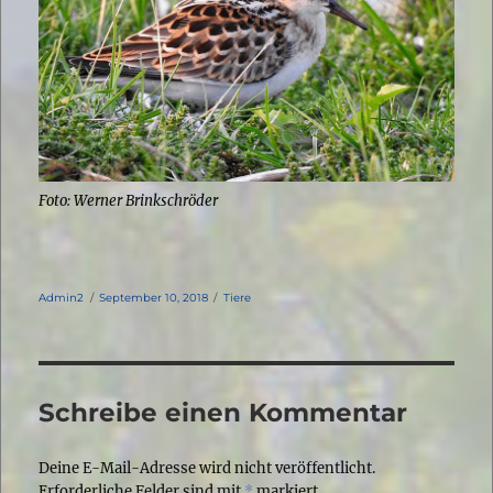
Foto: Werner Brinkschröder
Autor
Veröffentlicht
Kategorien
Admin2
September 10, 2018
Tiere
am
Schreibe einen Kommentar
Deine E-Mail-Adresse wird nicht veröffentlicht.
Erforderliche Felder sind mit
*
markiert